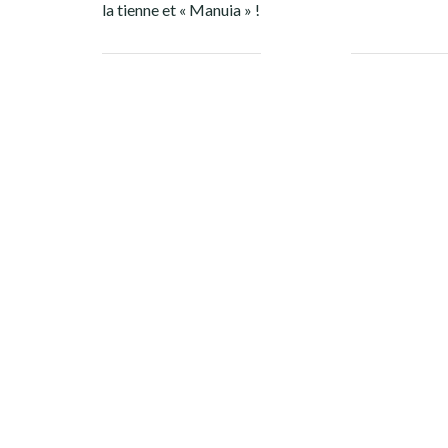
la tienne et « Manuia » !
Facebook
Twitter
Google+
Pinterest
Linkedin