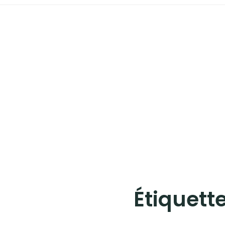
EUROPE
LES ÎLES
POLYNÉSIE FRANÇAISE
STREET-ART
Instagram
Facebook
Twitter
Pinterest
Étiquette