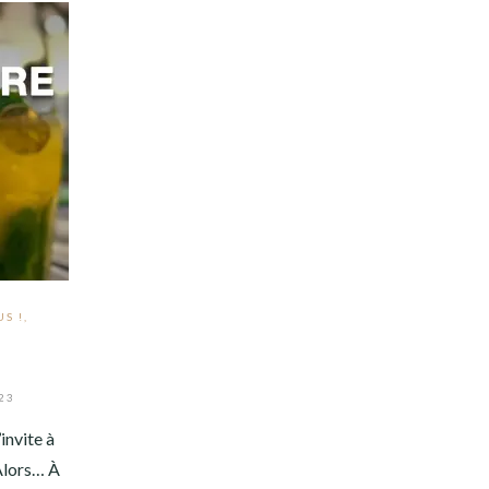
S !
,
23
invite à
 Alors… À