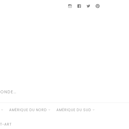
Instagram
Facebook
Twitter
Pinterest
MONDE…
AMÉRIQUE DU NORD
AMÉRIQUE DU SUD
ET-ART