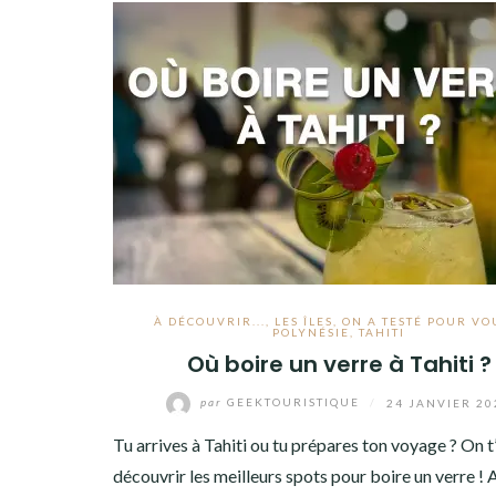
À DÉCOUVRIR...
,
LES ÎLES
,
ON A TESTÉ POUR VOU
POLYNÉSIE
,
TAHITI
Où boire un verre à Tahiti ?
par
GEEKTOURISTIQUE
/
24 JANVIER 20
Tu arrives à Tahiti ou tu prépares ton voyage ? On t’
découvrir les meilleurs spots pour boire un verre !