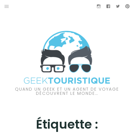
Aller
Instagram
Facebook
Twitter
Pi
au
À PROPOS DES GEEKTOURISTIQUE
contenu
PARTENARIAT
NOS VIDÉOS
NOS COUPS DE CŒUR
À DÉCOUVRIR…
QUAND UN GEEK ET UN AGENT DE VOYAGE
AMÉRIQUE DU NORD
DÉCOUVRENT LE MONDE…
AMÉRIQUE DU SUD
Étiquette :
AUSTRALIE