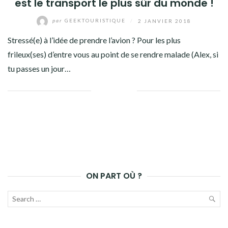
est le transport le plus sûr du monde !
par
GEEKTOURISTIQUE
/
2 JANVIER 2018
Stressé(e) à l’idée de prendre l’avion ? Pour les plus
frileux(ses) d’entre vous au point de se rendre malade (Alex, si
tu passes un jour…
Facebook
Twitter
Google+
Pinterest
Linkedin
ON PART OÙ ?
Recherche
pour :
LAN