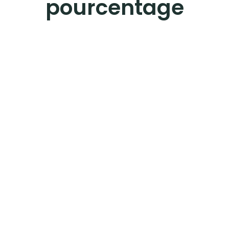
pourcentage
EUROPE
LES ÎLES
POLYNÉSIE FRANÇAISE
STREET-ART
Instagram
Facebook
Twitter
Pinterest